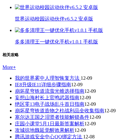
世界运动校园运动伙伴v6.5.2 安卓版
多多清理王一键优化手机v1.0.1 手机版
相关攻略
More
+
我的世界雾中人理智恢复方法
12-09
IE8升级IE11详细步骤指南
12-09
崩坏星穹铁道流萤光锥选择指南
12-09
妄想山海村长上官鸣武器指南
12-09
绝区零13电子战场乱斗首日指南
12-09
崩坏星穹铁道造物之柱战利品全收集指南
12-09
塞尔达王国之泪贤者技能解锁条件
12-09
庄园小课堂5月1日最新答案解析
12-09
攻城掠地魏延觉醒效果解析
12-09
腾讯游戏安全中心QQ绑定方法
12-08