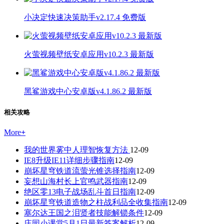
小决定快速决策助手v2.17.4 免费版
火萤视频壁纸安卓应用v10.2.3 最新版
黑鲨游戏中心安卓版v4.1.86.2 最新版
相关攻略
More
+
我的世界雾中人理智恢复方法
12-09
IE8升级IE11详细步骤指南
12-09
崩坏星穹铁道流萤光锥选择指南
12-09
妄想山海村长上官鸣武器指南
12-09
绝区零13电子战场乱斗首日指南
12-09
崩坏星穹铁道造物之柱战利品全收集指南
12-09
塞尔达王国之泪贤者技能解锁条件
12-09
庄园小课堂5月1日最新答案解析
12-09