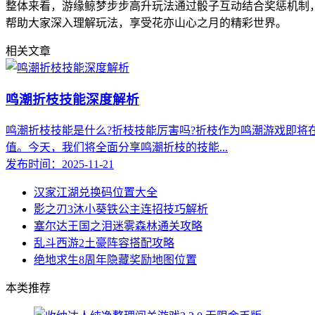
整体来看，游缘鲸梦步步高升玩法通过骰子互动结合奖惩机制
帮助大家深入理解玩法，享受花亦山心之月的精彩世界。
相关文章
鸣潮折枝技能深度解析
鸣潮折枝技能是什么?折枝技能厉害吗?折枝作为鸣潮游戏即
值。今天，我们将全面分享鸣潮折枝的技能...
发布时间：2025-11-21
汉家江湖兑换码位置大全
影之刃3沐小葵铁公主连招技巧解析
塞尔达王国之泪迷雾森林通关攻略
乱斗西游2土豪阵容搭配攻略
绝地求生8周年隐藏奖励地图位置
本类推荐