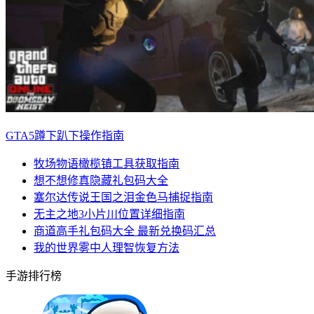
GTA5蹲下趴下操作指南
牧场物语橄榄镇工具获取指南
想不想修真隐藏礼包码大全
塞尔达传说王国之泪金色马捕捉指南
无主之地3小片川位置详细指南
商道高手礼包码大全 最新兑换码汇总
我的世界雾中人理智恢复方法
手游排行榜