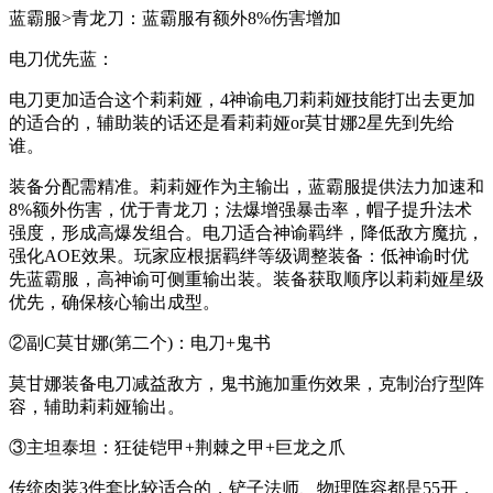
蓝霸服>青龙刀：蓝霸服有额外8%伤害增加
电刀优先蓝：
电刀更加适合这个莉莉娅，4神谕电刀莉莉娅技能打出去更加
的适合的，辅助装的话还是看莉莉娅or莫甘娜2星先到先给
谁。
装备分配需精准。莉莉娅作为主输出，蓝霸服提供法力加速和
8%额外伤害，优于青龙刀；法爆增强暴击率，帽子提升法术
强度，形成高爆发组合。电刀适合神谕羁绊，降低敌方魔抗，
强化AOE效果。玩家应根据羁绊等级调整装备：低神谕时优
先蓝霸服，高神谕可侧重输出装。装备获取顺序以莉莉娅星级
优先，确保核心输出成型。
②副C莫甘娜(第二个)：电刀+鬼书
莫甘娜装备电刀减益敌方，鬼书施加重伤效果，克制治疗型阵
容，辅助莉莉娅输出。
③主坦泰坦：狂徒铠甲+荆棘之甲+巨龙之爪
传统肉装3件套比较适合的，铲子法师、物理阵容都是55开，