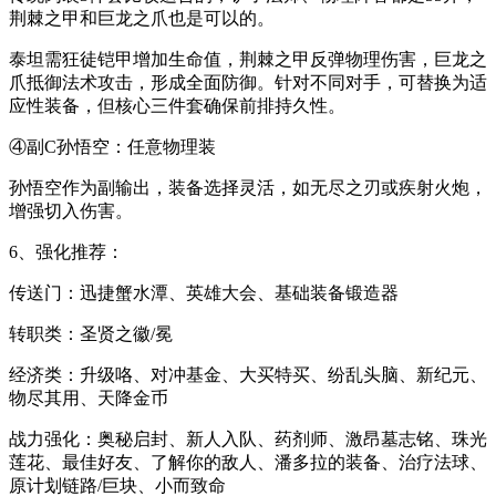
荆棘之甲和巨龙之爪也是可以的。
泰坦需狂徒铠甲增加生命值，荆棘之甲反弹物理伤害，巨龙之
爪抵御法术攻击，形成全面防御。针对不同对手，可替换为适
应性装备，但核心三件套确保前排持久性。
④副C孙悟空：任意物理装
孙悟空作为副输出，装备选择灵活，如无尽之刃或疾射火炮，
增强切入伤害。
6、强化推荐：
传送门：迅捷蟹水潭、英雄大会、基础装备锻造器
转职类：圣贤之徽/冕
经济类：升级咯、对冲基金、大买特买、纷乱头脑、新纪元、
物尽其用、天降金币
战力强化：奥秘启封、新人入队、药剂师、激昂墓志铭、珠光
莲花、最佳好友、了解你的敌人、潘多拉的装备、治疗法球、
原计划链路/巨块、小而致命