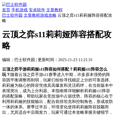
首页
手机游戏
安卓软件
文章教程
巴士软件园
文章教程
游戏攻略
云顶之弈s11莉莉娅阵容搭配攻
略
云顶之弈s11莉莉娅阵容搭配攻
略
编辑：巴士软件园
|
更新时间：2025-11-23 11:21:31
云顶之弈手游莉莉娅s11阵容如何搭配？莉莉娅s11阵容怎么
玩？
随着云顶之弈手游s11赛季进入中期，许多原本强势的阵
容因平衡调整而削弱，玩家们纷纷寻找稳定上分的可靠选择。
莉莉娅为核心的阵容凭借其高爆发和灵活羁绊，在当前版本中
表现突出，成为上分利器。本指南将详细解析莉莉娅s11阵容
的搭配策略，帮助玩家在竞技场中占据优势。阵容的核心在于
利用莉莉娅的技能输出，配合前排坦克和控制角色，形成攻防
一体的体系。赛季过半后，环境变化使得莉莉娅阵容脱颖而
出，尤其适合中后期发力，玩家可通过本攻略掌握关键细节，