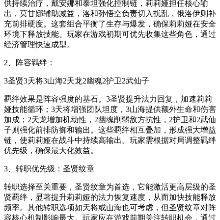
供持续治疗，戴安娜和泰坦强化控制链，莉莉娅担任核心输
出，莫甘娜辅助减益，洛和孙悟空负责切入扰乱，俄洛伊则补
充前排硬度。这套组合平衡了生存与爆发，确保莉莉娅在安全
环境下释放技能。玩家在游戏初期可优先收集这些角色，通过
经济管理快速成型。
2、阵容羁绊：
3圣贤3天将3山海2天龙2幽魂2护卫2武仙子
羁绊效果是阵容强度的基石。3圣贤提升法力回复，加速莉莉
娅技能循环；3天将增强团队坦度，3山海提供额外生命和伤害
加成；2天龙增加机动性，2幽魂削弱敌方抗性，2护卫和2武仙
子则强化前排防御和输出。这些羁绊相互叠加，形成强大增益
链，使莉莉娅在战斗中持续高输出。玩家需根据对局调整羁绊
优先级，确保最大化效益。
3、转职优先级：圣贤纹章
转职选择至关重要，圣贤纹章为首选，它能激活更高层级的圣
贤羁绊，显著提升莉莉娅的法力恢复速度，从而加快技能释放
频率。其他转职选项如天将或山海也可考虑，但圣贤纹章对阵
容核心机制影响最大。玩家应在游戏前期关注转职机会，通过