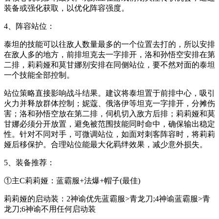
装备或强化获取，以优化阵容强度。
4、阵容站位：
泰坦的技能可以往敌人数量最多的一个位置去打的，所以安排
在敌人多的地方，前排坦克去一字排开，洛和孙悟空安排在第
二排，莉莉娅和莫甘娜别安排在同侧站位，要不然对面的泰坦
一个技能全部控制。
站位策略直接影响战斗结果。建议将泰坦置于前排中心，吸引
火力并释放群体控制；妮蔻、俄洛伊等坦克一字排开，分摊伤
害；洛和孙悟空放在第二排，伺机切入敌方后排；莉莉娅和莫
甘娜必须分开放置，避免被范围技能同时命中，确保输出稳定
性。针对不同对手，可微调站位，如面对刺客阵容时，将莉莉
娅后移保护。合理站位能最大化羁绊效果，减少意外损失。
5、装备推荐：
①主C莉莉娅：蓝霸服+法爆+帽子(最佳)
莉莉娅的启动装：2神谕优先蓝霸服>青龙刀;4神谕蓝霸服>青
龙刀;6神谕不用任何启动装