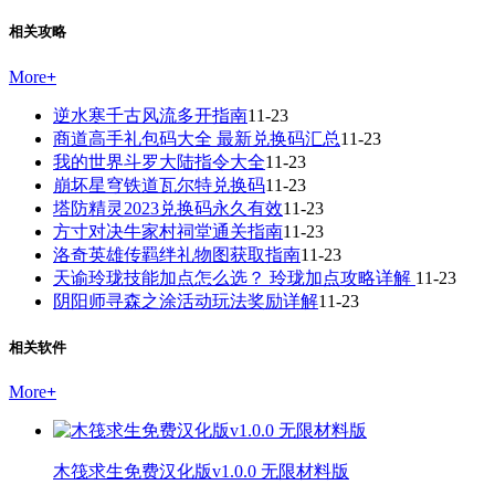
相关攻略
More
+
逆水寒千古风流多开指南
11-23
商道高手礼包码大全 最新兑换码汇总
11-23
我的世界斗罗大陆指令大全
11-23
崩坏星穹铁道瓦尔特兑换码
11-23
塔防精灵2023兑换码永久有效
11-23
方寸对决牛家村祠堂通关指南
11-23
洛奇英雄传羁绊礼物图获取指南
11-23
天谕玲珑技能加点怎么选？ 玲珑加点攻略详解
11-23
阴阳师寻森之涂活动玩法奖励详解
11-23
相关软件
More
+
木筏求生免费汉化版v1.0.0 无限材料版