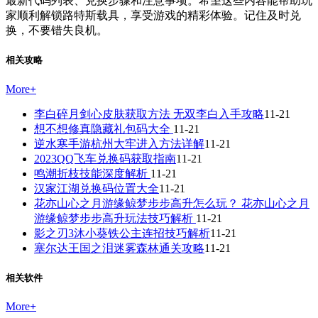
最新代码列表、兑换步骤和注意事项。希望这些内容能帮助玩
家顺利解锁路特斯载具，享受游戏的精彩体验。记住及时兑
换，不要错失良机。
相关攻略
More
+
李白碎月剑心皮肤获取方法 无双李白入手攻略
11-21
想不想修真隐藏礼包码大全
11-21
逆水寒手游杭州大牢进入方法详解
11-21
2023QQ飞车兑换码获取指南
11-21
鸣潮折枝技能深度解析
11-21
汉家江湖兑换码位置大全
11-21
花亦山心之月游缘鲸梦步步高升怎么玩？ 花亦山心之月
游缘鲸梦步步高升玩法技巧解析
11-21
影之刃3沐小葵铁公主连招技巧解析
11-21
塞尔达王国之泪迷雾森林通关攻略
11-21
相关软件
More
+