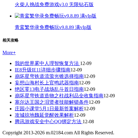
火柴人挑战免费游戏v3.0 无限钻石版
青鸾繁华录免费畅玩v9.8.89 满vIp版
相关攻略
More
+
我的世界雾中人理智恢复方法
12-09
IE8升级IE11详细步骤指南
12-09
崩坏星穹铁道流萤光锥选择指南
12-09
妄想山海村长上官鸣武器指南
12-09
绝区零13电子战场乱斗首日指南
12-09
崩坏星穹铁道造物之柱战利品全收集指南
12-09
塞尔达王国之泪贤者技能解锁条件
12-09
庄园小课堂5月1日最新答案解析
12-09
攻城掠地魏延觉醒效果解析
12-09
腾讯游戏安全中心QQ绑定方法
12-08
Copyright 2013-
2026
m.02184.com All Rights Reserved.