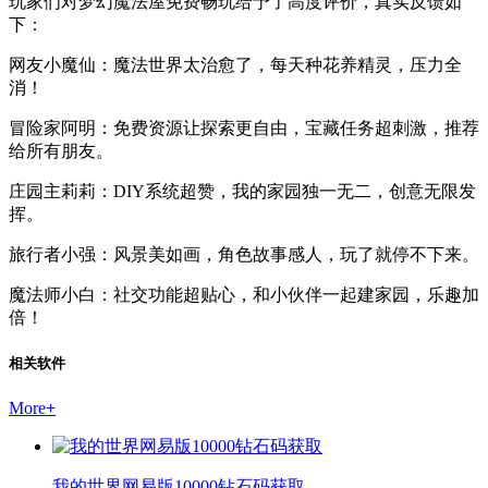
玩家们对梦幻魔法屋免费畅玩给予了高度评价，真实反馈如
下：
网友小魔仙：魔法世界太治愈了，每天种花养精灵，压力全
消！
冒险家阿明：免费资源让探索更自由，宝藏任务超刺激，推荐
给所有朋友。
庄园主莉莉：DIY系统超赞，我的家园独一无二，创意无限发
挥。
旅行者小强：风景美如画，角色故事感人，玩了就停不下来。
魔法师小白：社交功能超贴心，和小伙伴一起建家园，乐趣加
倍！
相关软件
More
+
我的世界网易版10000钻石码获取