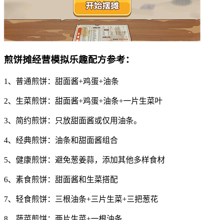
煎饼摊经营模拟乐趣配方参考：
1、普通煎饼：甜面酱+鸡蛋+油条
2、生菜煎饼：甜面酱+鸡蛋+油条+一片生菜叶
3、简约煎饼：只放甜面酱或仅用油条。
4、经典煎饼：油条和甜面酱组合
5、健康煎饼：避免葱姜蒜，添加其他多样食材
6、素食煎饼：甜面酱和生菜搭配
7、轻食煎饼：三根油条+三片生菜+三把葱花
8、蔬菜煎饼：两片生菜+一根油条