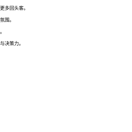
引更多回头客。
营氛围。
级。
应与决策力。