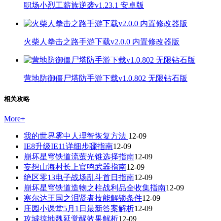
职场小烈工薪族逆袭v1.23.1 安卓版
火柴人拳击之路手游下载v2.0.0 内置修改器版
营地防御僵尸塔防手游下载v1.0.802 无限钻石版
相关攻略
More
+
我的世界雾中人理智恢复方法
12-09
IE8升级IE11详细步骤指南
12-09
崩坏星穹铁道流萤光锥选择指南
12-09
妄想山海村长上官鸣武器指南
12-09
绝区零13电子战场乱斗首日指南
12-09
崩坏星穹铁道造物之柱战利品全收集指南
12-09
塞尔达王国之泪贤者技能解锁条件
12-09
庄园小课堂5月1日最新答案解析
12-09
攻城掠地魏延觉醒效果解析
12-09