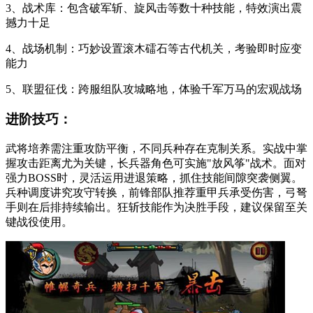
3、战术库：包含破军斩、旋风击等数十种技能，特效演出震
撼力十足
4、战场机制：巧妙设置滚木礌石等古代机关，考验即时应变
能力
5、联盟征伐：跨服组队攻城略地，体验千军万马的宏观战场
进阶技巧：
武将培养需注重攻防平衡，不同兵种存在克制关系。实战中掌
握攻击距离尤为关键，长兵器角色可实施"放风筝"战术。面对
强力BOSS时，灵活运用进退策略，抓住技能间隙突袭侧翼。
兵种调度讲究攻守转换，前锋部队推荐重甲兵承受伤害，弓弩
手则在后排持续输出。狂斩技能作为决胜手段，建议保留至关
键战役使用。