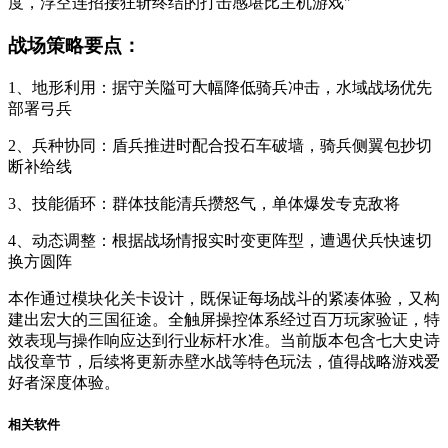
度，浮空连招接狂斩终结的打击感堪比主机游戏"
战场策略要点：
1、地形利用：据守关隘可大幅降低骑兵冲击，水域战场优先
部署弓兵
2、兵种协同：盾兵推进时配合投石车破墙，骑兵侧翼包抄切
断补给线
3、技能循环：群体技能清兵攒怒气，单体爆发专克敌将
4、动态调整：根据战场情报实时变更阵型，遭遇伏兵快速切
换方圆阵
本作通过模块化关卡设计，既保证每场战斗的紧凑体验，又构
建出宏大的三国征途。全触屏操控体系经过百万玩家验证，特
效表现与操作响应达到行业标杆水准。当前版本包含七大史诗
战役章节，后续将更新赤壁水战等特色玩法，值得战略游戏爱
好者深度体验。
相关软件