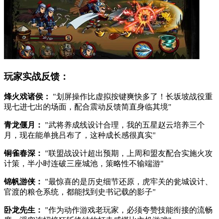
玩家实战反馈：
烽火戏诸侯：
"划屏操作比虚拟按键爽快多了！长坂坡战役重
现七进七出的场面，配合震动反馈简直身临其境"
青龙偃月：
"武将养成线设计合理，我的五星赵云培养三个
月，现在能单挑吕布了，这种成长感很真实"
铜雀春深：
"联盟战设计超出预期，上周和盟友配合实施火攻
计策，半小时连破三座城池，策略性不输端游"
锦帆游侠：
"最惊喜的是历史细节还原，虎牢关的瓮城设计、
官渡的粮仓系统，都能找到史书记载的影子"
卧龙先生：
"作为动作游戏老玩家，必须夸赞技能衔接的流畅