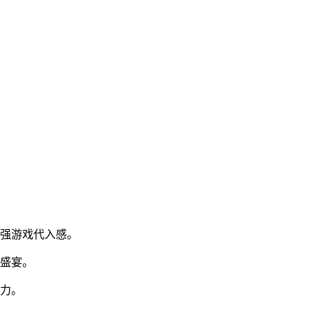
增强游戏代入感。
觉盛宴。
压力。