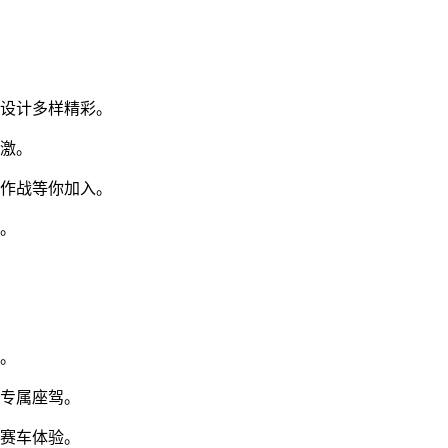
卡设计多样精彩。
刺激。
大作战等你加入。
索。
受。
造专属座驾。
的赛车体验。