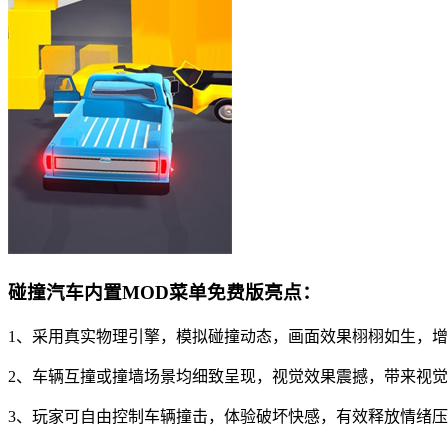
碰撞汽车内置MOD菜单免费版亮点：
1、采用真实物理引擎，模拟碰撞动态，画面效果栩栩如生，
2、车辆互撞或撞墙场景均细致呈现，视觉效果震撼，带来视
3、玩家可自由控制车辆撞击，体验破坏快感，有效释放情绪