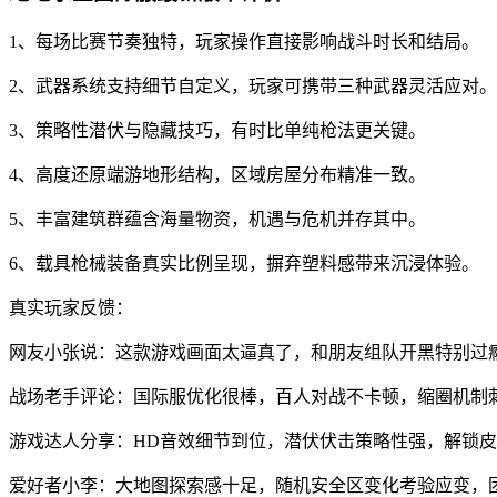
1、每场比赛节奏独特，玩家操作直接影响战斗时长和结局。
2、武器系统支持细节自定义，玩家可携带三种武器灵活应对。
3、策略性潜伏与隐藏技巧，有时比单纯枪法更关键。
4、高度还原端游地形结构，区域房屋分布精准一致。
5、丰富建筑群蕴含海量物资，机遇与危机并存其中。
6、载具枪械装备真实比例呈现，摒弃塑料感带来沉浸体验。
真实玩家反馈：
网友小张说：这款游戏画面太逼真了，和朋友组队开黑特别过
战场老手评论：国际服优化很棒，百人对战不卡顿，缩圈机制
游戏达人分享：HD音效细节到位，潜伏伏击策略性强，解锁
爱好者小李：大地图探索感十足，随机安全区变化考验应变，