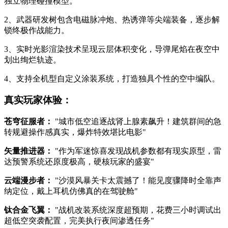
独立物理碰撞模型。
2、武器研发树包含电磁脉冲炮、热诱弹等尖端装备，逐步解
锁终极作战能力。
3、实时光影渲染技术呈现云层体积变化，导弹尾焰在夜空中
划出绚烂轨迹。
4、支持全机型自定义涂装系统，打造独具个性的空中编队。
真实玩家体验：
苍穹征服者：
"城市低空追逐战肾上腺素飙升！建筑群间的急
转规避操作感真实，爆炸特效堪比电影"
矢量推进器：
"作为军迷惊喜发现战机参数都有现实原型，雷
达预警系统还原度极高，硬核玩家的盛宴"
云端漫步者：
"沙漠风暴关卡太震撼了！能见度骤降时全靠声
纳定位，戴上耳机仿佛真的在驾驶舱"
钛合金飞翼：
"战机改装系统深度超预期，花费三小时调试出
超低空突袭配置，完美执行夜间渗透任务"