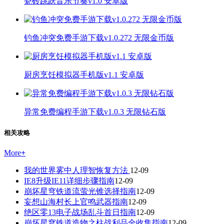
瓷砖跳跃音乐节奏v1.0 安卓版
钓鱼冲突免费手游下载v1.0.272 无限金币版
厨房烹饪模拟器手机版v1.1 安卓版
异常免费编程手游下载v1.0.3 无限钻石版
相关攻略
More
+
我的世界雾中人理智恢复方法
12-09
IE8升级IE11详细步骤指南
12-09
崩坏星穹铁道流萤光锥选择指南
12-09
妄想山海村长上官鸣武器指南
12-09
绝区零13电子战场乱斗首日指南
12-09
崩坏星穹铁道造物之柱战利品全收集指南
12-09