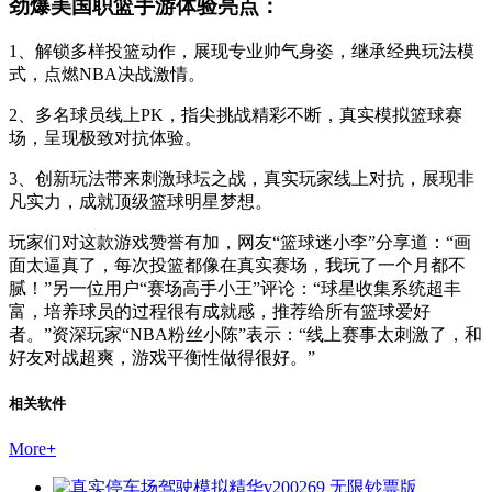
劲爆美国职篮手游体验
亮点：
1、解锁多样投篮动作，展现专业帅气身姿，继承经典玩法模
式，点燃NBA决战激情。
2、多名球员线上PK，指尖挑战精彩不断，真实模拟篮球赛
场，呈现极致对抗体验。
3、创新玩法带来刺激球坛之战，真实玩家线上对抗，展现非
凡实力，成就顶级篮球明星梦想。
玩家们对这款游戏赞誉有加，网友“篮球迷小李”分享道：“画
面太逼真了，每次投篮都像在真实赛场，我玩了一个月都不
腻！”另一位用户“赛场高手小王”评论：“球星收集系统超丰
富，培养球员的过程很有成就感，推荐给所有篮球爱好
者。”资深玩家“NBA粉丝小陈”表示：“线上赛事太刺激了，和
好友对战超爽，游戏平衡性做得很好。”
相关软件
More
+