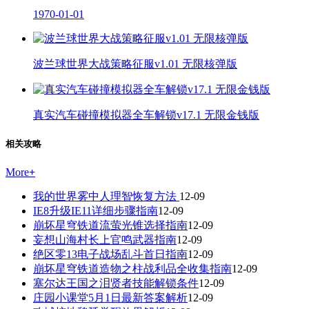
1970-01-01
波兰球世界大战策略征服v1.01 无限核弹版
真实汽车碰撞模拟器全车解锁v17.1 无限金钱版
相关攻略
More
+
我的世界雾中人理智恢复方法
12-09
IE8升级IE11详细步骤指南
12-09
崩坏星穹铁道流萤光锥选择指南
12-09
妄想山海村长上官鸣武器指南
12-09
绝区零13电子战场乱斗首日指南
12-09
崩坏星穹铁道造物之柱战利品全收集指南
12-09
塞尔达王国之泪贤者技能解锁条件
12-09
庄园小课堂5月1日最新答案解析
12-09