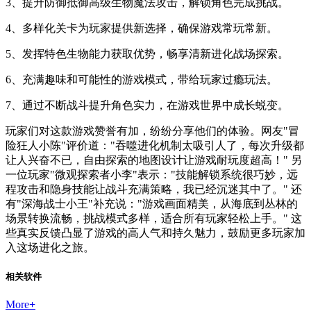
3、提升防御抵御高级生物魔法攻击，解锁角色完成挑战。
4、多样化关卡为玩家提供新选择，确保游戏常玩常新。
5、发挥特色生物能力获取优势，畅享清新进化战场探索。
6、充满趣味和可能性的游戏模式，带给玩家过瘾玩法。
7、通过不断战斗提升角色实力，在游戏世界中成长蜕变。
玩家们对这款游戏赞誉有加，纷纷分享他们的体验。网友"冒
险狂人小陈"评价道："吞噬进化机制太吸引人了，每次升级都
让人兴奋不已，自由探索的地图设计让游戏耐玩度超高！" 另
一位玩家"微观探索者小李"表示："技能解锁系统很巧妙，远
程攻击和隐身技能让战斗充满策略，我已经沉迷其中了。" 还
有"深海战士小王"补充说："游戏画面精美，从海底到丛林的
场景转换流畅，挑战模式多样，适合所有玩家轻松上手。" 这
些真实反馈凸显了游戏的高人气和持久魅力，鼓励更多玩家加
入这场进化之旅。
相关软件
More
+