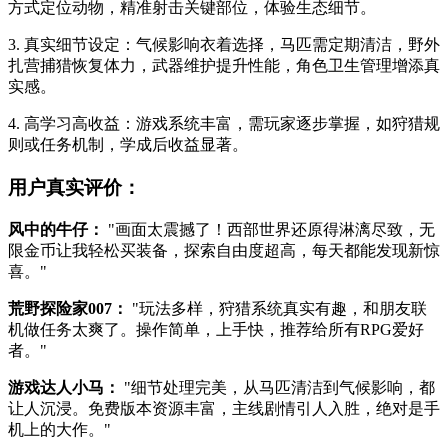
方式定位动物，精准射击关键部位，体验生态细节。
3. 真实细节设定：气候影响衣着选择，马匹需定期清洁，野外
扎营捕猎恢复体力，武器维护提升性能，角色卫生管理增添真
实感。
4. 高学习高收益：游戏系统丰富，需玩家逐步掌握，如狩猎规
则或任务机制，学成后收益显著。
用户真实评价：
风中的牛仔：
"画面太震撼了！西部世界还原得淋漓尽致，无
限金币让我轻松买装备，探索自由度超高，每天都能发现新惊
喜。"
荒野探险家007：
"玩法多样，狩猎系统真实有趣，和朋友联
机做任务太爽了。操作简单，上手快，推荐给所有RPG爱好
者。"
游戏达人小马：
"细节处理完美，从马匹清洁到气候影响，都
让人沉浸。免费版本资源丰富，主线剧情引人入胜，绝对是手
机上的大作。"