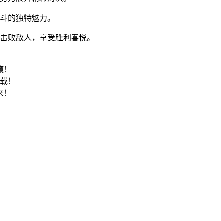
格斗的独特魅力。
一击败敌人，享受胜利喜悦。
瘾！
下载！
来！