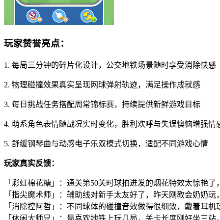
玩家赞誉亮点：
1. 每局三分钟的碎片化设计，公交地铁场景随时享受消除快感
2. 物理碰撞效果真实呈现网球弹射轨迹，满足操作成就感
3. 每日挑战任务搭配周常锦标赛，持续提供新鲜游戏目标
4. 萌系角色表情随战况实时变化，胜利欢呼与失误懊恼增强情
5. 舒缓钢琴曲与动感电子乐双模式切换，适配不同游戏心情
玩家真实反馈：
「彩虹棉花糖」：通关第50关时球拍迸发的烟花特效太惊艳了
「指尖魔术师」：辅助线对新手太友好了，昨天刚教会奶奶玩
「消除控阿哲」：不同球体的碰撞音效做得很细致，戴着耳机
「休闲大师兄」：最喜欢地铁上玩几局，关卡长度刚好坐三站