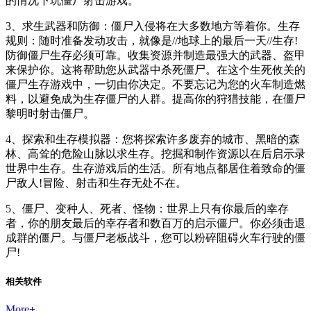
的情况下玩僵尸射击游戏。
3、求生武器和防御：僵尸入侵将在大多数地方等着你。生存
规则：随时准备发动攻击，就像是//地球上的最后一天//生存!
防御僵尸生存必须可靠。收集资源并制造最强大的武器、盔甲
来保护你。这将帮助您从武器中杀死僵尸。在这个生死攸关的
僵尸生存游戏中，一切由你决定。不要忘记为您的火车制造燃
料，以避免成为生存僵尸的人群。提高你的狩猎技能，在僵尸
黎明时射击僵尸。
4、探索和生存模拟器：您将探索许多废弃的城市、黑暗的森
林、高耸的危险山脉以求生存。挖掘和制作资源以在后启示录
世界中生存。生存游戏后的生活。所有地点都居住着致命的僵
尸敌人!冒险、射击和生存无处不在。
5、僵尸、变种人、死者、怪物：世界上只有你最后的幸存
者，你的朋友最后的幸存者和数百万的启示僵尸。你必须击退
成群的僵尸。与僵尸老板战斗，您可以粉碎阻碍火车行驶的僵
尸!
相关软件
More
+