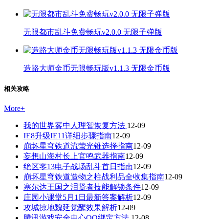
无限都市乱斗免费畅玩v2.0.0 无限子弹版
造路大师金币无限畅玩版v1.1.3 无限金币版
相关攻略
More
+
我的世界雾中人理智恢复方法
12-09
IE8升级IE11详细步骤指南
12-09
崩坏星穹铁道流萤光锥选择指南
12-09
妄想山海村长上官鸣武器指南
12-09
绝区零13电子战场乱斗首日指南
12-09
崩坏星穹铁道造物之柱战利品全收集指南
12-09
塞尔达王国之泪贤者技能解锁条件
12-09
庄园小课堂5月1日最新答案解析
12-09
攻城掠地魏延觉醒效果解析
12-09
腾讯游戏安全中心QQ绑定方法
12-08