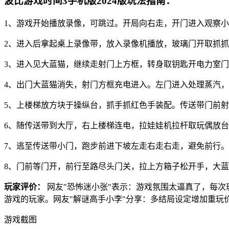
波比游戏时间3手机版2024版玩法指南：
1、游戏开始播放录像，可跳过。开局向右走，开门进入观察
2、进入后拿起桌上录像带，放入录像机播放，玻璃门开取抓
3、进入见大蓝猫，继续走射门上方框，转身取钥匙开电力室
4、出门大蓝猫消失，射门方框充电进入。左门进入处理蒸汽
5、上楼梯放方块于操纵台，抓手抓红色手装配。传送带门前
6、随传送带到大厅，右上楼梯连电，拉娃娃机拉杆取玩偶放
7、逃至传送带小门，跑步前进下坡左走右走右走，避免前行
8、门前等门开，前行至路尽头门关，拉上方箱子松开手，大
玩家评价：
网友"恐怖迷小张"表示：游戏氛围太逼真了，每次
游戏的玩家。网友"解谜高手小李"分享：多结局设定增加重玩
游戏截图