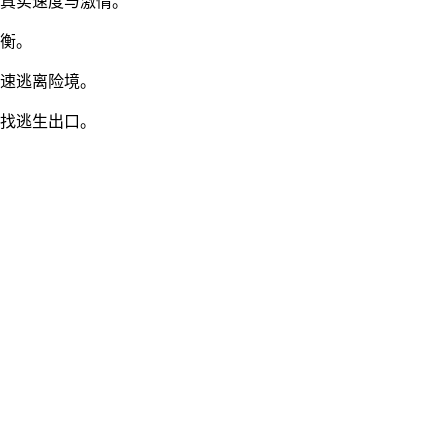
验真实速度与激情。
平衡。
快速逃离险境。
寻找逃生出口。