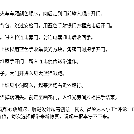
小火车车厢颜色顺序，向后走到门前输入顺序开门。
抓背包。跳过安检门，用蓝色手射铁门方框充电后开门。
门。进入拉连电器门，射连电器通电后收回手。
，上楼梯用蓝色手收集发光方块。角落门射把手开门。
射红蓝手开门，蹲入连电使传送带运作。
台子，大门开进入见大蓝猫逃跑。
。上坡见小洞蹲入，起来奔跑右走依路行。
蓝猫掉落消失。前走至画花门，入红光房间拉柜把手结束。
玩都心跳加速，解谜设计超有创意！网友"冒险达人小王"评论
价值，每次选择都带来新惊喜，玩起来根本停不下来。