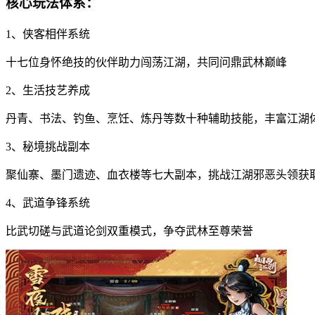
核心玩法体系：
1、侠客相伴系统
十七位身怀绝技的伙伴助力闯荡江湖，共同问鼎武林巅峰
2、生活技艺养成
丹青、书法、钓鱼、烹饪、炼丹等数十种辅助技能，丰富江湖
3、秘境挑战副本
聚仙寨、墨门遗迹、血衣楼等七大副本，挑战江湖邪恶头领获
4、武道争锋系统
比武切磋与武道论剑双重模式，争夺武林至尊荣誉