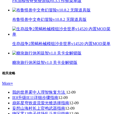
FR漂移传奇免费游戏v0.3.5 作弊菜单版
布鲁怪兽中文奇幻冒险v10.8.2 无限道具版
生存战争2黑蝎枪械模组沙盒世界v14520 内置MOD菜单
糖块旅行休闲益智v1.0 关卡全解锁版
相关攻略
More
+
我的世界雾中人理智恢复方法
12-09
IE8升级IE11详细步骤指南
12-09
崩坏星穹铁道流萤光锥选择指南
12-09
妄想山海村长上官鸣武器指南
12-09
绝区零13电子战场乱斗首日指南
12-09