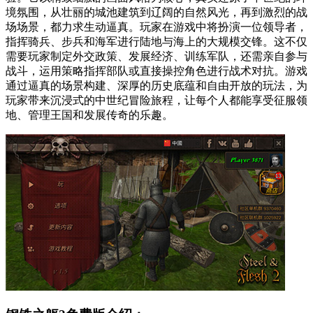
境氛围，从壮丽的城池建筑到辽阔的自然风光，再到激烈的战
场场景，都力求生动逼真。玩家在游戏中将扮演一位领导者，
指挥骑兵、步兵和海军进行陆地与海上的大规模交锋。这不仅
需要玩家制定外交政策、发展经济、训练军队，还需亲自参与
战斗，运用策略指挥部队或直接操控角色进行战术对抗。游戏
通过逼真的场景构建、深厚的历史底蕴和自由开放的玩法，为
玩家带来沉浸式的中世纪冒险旅程，让每个人都能享受征服领
地、管理王国和发展传奇的乐趣。