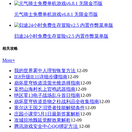
元气骑士免费单机游戏v6.8.1 无限金币版
归途24小时免费生存冒险v2.5 内置作弊菜单版
相关攻略
More
+
我的世界雾中人理智恢复方法
12-09
IE8升级IE11详细步骤指南
12-09
崩坏星穹铁道流萤光锥选择指南
12-09
妄想山海村长上官鸣武器指南
12-09
绝区零13电子战场乱斗首日指南
12-09
崩坏星穹铁道造物之柱战利品全收集指南
12-09
塞尔达王国之泪贤者技能解锁条件
12-09
庄园小课堂5月1日最新答案解析
12-09
攻城掠地魏延觉醒效果解析
12-09
腾讯游戏安全中心QQ绑定方法
12-08