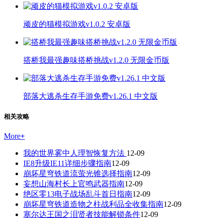
顽皮的猫模拟游戏v1.0.2 安卓版
搭桥我最强趣味搭桥挑战v1.2.0 无限金币版
部落大逃杀生存手游免费v1.26.1 中文版
相关攻略
More
+
我的世界雾中人理智恢复方法
12-09
IE8升级IE11详细步骤指南
12-09
崩坏星穹铁道流萤光锥选择指南
12-09
妄想山海村长上官鸣武器指南
12-09
绝区零13电子战场乱斗首日指南
12-09
崩坏星穹铁道造物之柱战利品全收集指南
12-09
塞尔达王国之泪贤者技能解锁条件
12-09