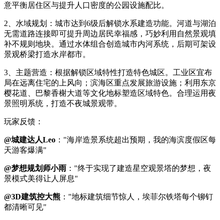
意平衡居住区与提升人口密度的公园设施配比。
2、水域规划：城市达到6级后解锁水系建造功能。河道与湖泊
无需道路连接即可提升周边居民幸福感，巧妙利用自然景观填
补不规则地块。通过水体组合创造城市内河系统，后期可架设
景观桥梁打造水岸都市。
3、主题营造：根据解锁区域特性打造特色城区。工业区宜布
局在远离住宅的上风向；滨海区重点发展旅游设施；利用东京
樱花道、巴黎香榭大道等文化地标塑造区域特色。合理运用夜
景照明系统，打造不夜城景观带。
玩家反馈：
@城建达人Leo
："海岸造景系统超出预期，我的海滨度假区每
天游客爆满"
@梦想规划师小雨
："终于实现了建造星空观景塔的梦想，夜
景模式美得让人屏息"
@3D建筑控大熊
："地标建筑细节惊人，埃菲尔铁塔每个铆钉
都清晰可见"