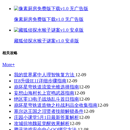
像素厨房免费版下载v1.0 无广告版
藏狐侦探水猴子谜案v1.0 安卓版
相关攻略
More
+
我的世界雾中人理智恢复方法
12-09
IE8升级IE11详细步骤指南
12-09
崩坏星穹铁道流萤光锥选择指南
12-09
妄想山海村长上官鸣武器指南
12-09
绝区零13电子战场乱斗首日指南
12-09
崩坏星穹铁道造物之柱战利品全收集指南
12-09
塞尔达王国之泪贤者技能解锁条件
12-09
庄园小课堂5月1日最新答案解析
12-09
攻城掠地魏延觉醒效果解析
12-09
腾讯游戏安全中心QQ绑定方法
12-08