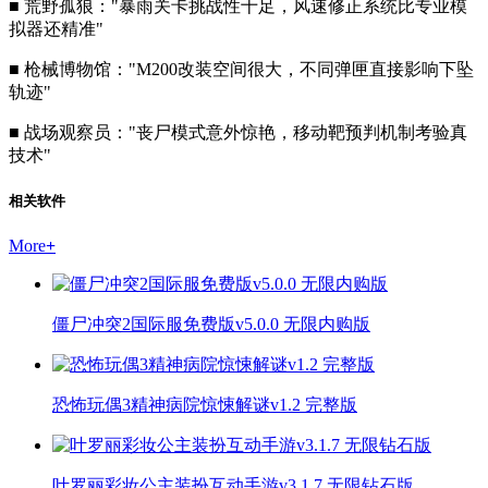
■ 荒野孤狼："暴雨关卡挑战性十足，风速修正系统比专业模
拟器还精准"
■ 枪械博物馆："M200改装空间很大，不同弹匣直接影响下坠
轨迹"
■ 战场观察员："丧尸模式意外惊艳，移动靶预判机制考验真
技术"
相关软件
More
+
僵尸冲突2国际服免费版v5.0.0 无限内购版
恐怖玩偶3精神病院惊悚解谜v1.2 完整版
叶罗丽彩妆公主装扮互动手游v3.1.7 无限钻石版