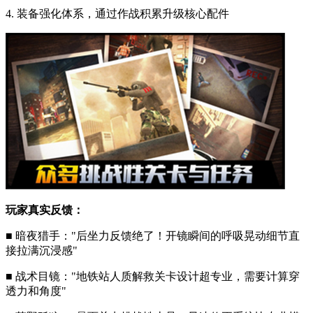
4. 装备强化体系，通过作战积累升级核心配件
玩家真实反馈：
■ 暗夜猎手："后坐力反馈绝了！开镜瞬间的呼吸晃动细节直
接拉满沉浸感"
■ 战术目镜："地铁站人质解救关卡设计超专业，需要计算穿
透力和角度"