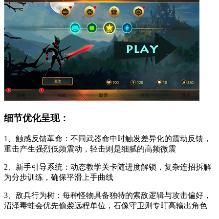
细节优化呈现：
1、触感反馈革命：不同武器命中时触发差异化的震动反馈，
重击产生强烈低频震动，轻击则是细腻的高频微震
2、新手引导系统：动态教学关卡随进度解锁，复杂连招拆解
为分步训练，确保平滑上手曲线
3、敌兵行为树：每种怪物具备独特的索敌逻辑与攻击偏好，
沼泽毒蛙会优先偷袭远程单位，石像守卫则专盯高输出角色