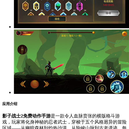
应用介绍
影子战士2免费动作手游
是一款令人血脉贲张的横版格斗游
戏，玩家将化身神秘的忍者武士，穿梭于五个风格迥异的冒险
区域——从幽暗森林到灼热沙漠，从险峻山脉到古老遗迹，每