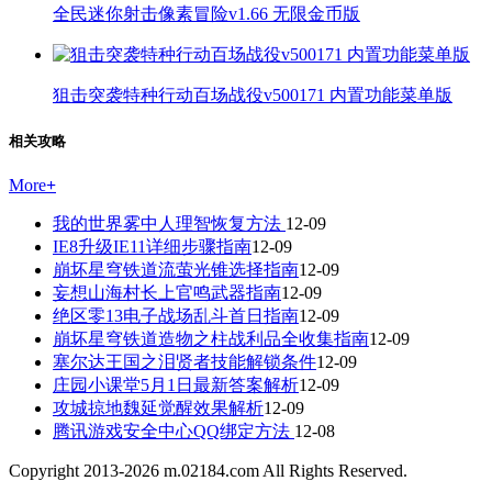
全民迷你射击像素冒险v1.66 无限金币版
狙击突袭特种行动百场战役v500171 内置功能菜单版
相关攻略
More
+
我的世界雾中人理智恢复方法
12-09
IE8升级IE11详细步骤指南
12-09
崩坏星穹铁道流萤光锥选择指南
12-09
妄想山海村长上官鸣武器指南
12-09
绝区零13电子战场乱斗首日指南
12-09
崩坏星穹铁道造物之柱战利品全收集指南
12-09
塞尔达王国之泪贤者技能解锁条件
12-09
庄园小课堂5月1日最新答案解析
12-09
攻城掠地魏延觉醒效果解析
12-09
腾讯游戏安全中心QQ绑定方法
12-08
Copyright 2013-
2026
m.02184.com All Rights Reserved.