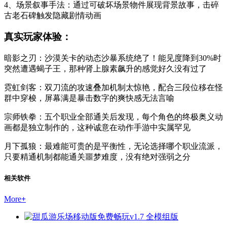
4、场景叙事手法：通过可破坏场景物件展现背景故事，击碎
古老石碑触发隐藏剧情动画
真实玩家体验：
暗影之刃：沙漠关卡的动态沙暴系统绝了！能见度降到30%时
突然遭遇蝎子王，那种肾上腺素飙升的感觉好久没有过了
霓虹剑客：双刀流的攻速叠加机制太惊艳，配合三段位移在怪
群中穿梭，屏幕满是暴击数字的爽快感无法言喻
宗师铁拳：五个职业全部通关后发现，每个角色的终极奥义动
画都是独立制作的，这种诚意在动作手游中实属罕见
月下孤狼：最难能可贵的是平衡性，无论选择哪个职业流派，
只要精通机制都能通关噩梦难度，没有绝对强弱之分
相关软件
More
+