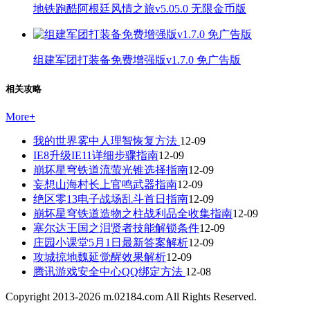
地铁跑酷阿根廷风情之旅v5.05.0 无限金币版
组建军团打装备免费增强版v1.7.0 免广告版
相关攻略
More
+
我的世界雾中人理智恢复方法
12-09
IE8升级IE11详细步骤指南
12-09
崩坏星穹铁道流萤光锥选择指南
12-09
妄想山海村长上官鸣武器指南
12-09
绝区零13电子战场乱斗首日指南
12-09
崩坏星穹铁道造物之柱战利品全收集指南
12-09
塞尔达王国之泪贤者技能解锁条件
12-09
庄园小课堂5月1日最新答案解析
12-09
攻城掠地魏延觉醒效果解析
12-09
腾讯游戏安全中心QQ绑定方法
12-08
Copyright 2013-
2026
m.02184.com All Rights Reserved.