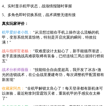
4、实时显示机甲状态，战场情报随时掌握
5、多角色即时切换系统，战术调整无缝衔接
真实玩家评价：
机甲爱好者小凯：
"从没想过能在手机上操作这么流畅的机
甲，变形系统简直惊艳，特别是开启光翼的瞬间，特效拉
满！"
战斗指挥官老杨：
"双难度设计太贴心了，新手能循序渐进，
老手直接挑战高难获取稀有装备，已经连续三周占据排行榜前
五"
战术分析师薇薇：
"技能组合自由度超高，我开发了冰冻+激
光的连锁战术，在公会战里屡建奇功，每次调整机甲配置都有
新发现"
收藏家阿杰：
"全机甲解锁太良心了！每天登录都有新机体可
以体验，最近刚拿到雷霆毁灭者，重装机甲的手感实在太棒
了"