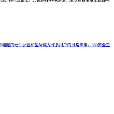
，但步骤稍显繁琐。无论选择哪种途径，定期查看电脑配置都有
电脑的硬件配置和型号成为许多用户的日常需求。360安全卫