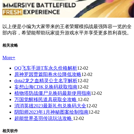
以上便是小编为大家带来的王者荣耀模拟战最强阵容一览的全
部内容，希望能帮助玩家提升游戏水平并享受更多胜利喜悦。
相关攻略
More
+
QQ飞车手游T车永久价格解析
12-02
原神罗因贾篇阳卷水位降低攻略
12-02
dota2龙之血精灵公主名字解析
12-02
妄想山海CDK兑换码获取指南
12-02
植物塔防战僵尸兑换码最新使用指南
12-02
万国觉醒移民道具获取全攻略
12-02
消消英雄2023最新礼包兑换码大全
12-02
阴阳师2023年1月神秘图案绘制指南
12-02
超能世界圣羽传说玩法攻略
12-02
相关软件