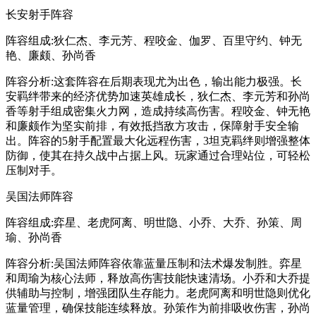
长安射手阵容
阵容组成:狄仁杰、李元芳、程咬金、伽罗、百里守约、钟无
艳、廉颇、孙尚香
阵容分析:这套阵容在后期表现尤为出色，输出能力极强。长
安羁绊带来的经济优势加速英雄成长，狄仁杰、李元芳和孙尚
香等射手组成密集火力网，造成持续高伤害。程咬金、钟无艳
和廉颇作为坚实前排，有效抵挡敌方攻击，保障射手安全输
出。阵容的5射手配置最大化远程伤害，3坦克羁绊则增强整体
防御，使其在持久战中占据上风。玩家通过合理站位，可轻松
压制对手。
吴国法师阵容
阵容组成:弈星、老虎阿离、明世隐、小乔、大乔、孙策、周
瑜、孙尚香
阵容分析:吴国法师阵容依靠蓝量压制和法术爆发制胜。弈星
和周瑜为核心法师，释放高伤害技能快速清场。小乔和大乔提
供辅助与控制，增强团队生存能力。老虎阿离和明世隐则优化
蓝量管理，确保技能连续释放。孙策作为前排吸收伤害，孙尚