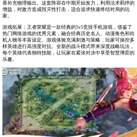
香补充物理输出。这套阵容在中期开始发力，利用法术羁绊的
增益，对敌方造成毁灭性打击，适合追求快速终结对局的玩
家。
游戏拓展：王者荣耀是一款经典的5v5竞技手机游戏，借鉴了
热门网络游戏的优秀元素，融合经典历史名人、动漫角色和街
机人物等丰富设定。游戏体验充满刺激与策略，玩家可操控多
样英雄进行高强度对抗。全新的战斗模式带来深度战略玩法，
每个英雄代表独特技能，让玩家在紧张对决中享受智慧博弈的
乐趣。