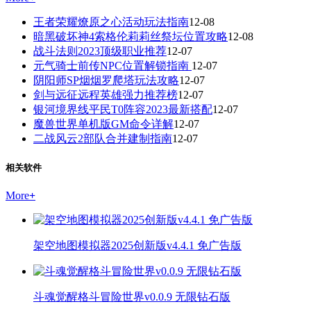
王者荣耀燎原之心活动玩法指南
12-08
暗黑破坏神4索格伦莉莉丝祭坛位置攻略
12-08
战斗法则2023顶级职业推荐
12-07
元气骑士前传NPC位置解锁指南
12-07
阴阳师SP烟烟罗爬塔玩法攻略
12-07
剑与远征远程英雄强力推荐榜
12-07
银河境界线平民T0阵容2023最新搭配
12-07
魔兽世界单机版GM命令详解
12-07
二战风云2部队合并建制指南
12-07
相关软件
More
+
架空地图模拟器2025创新版v4.4.1 免广告版
斗魂觉醒格斗冒险世界v0.0.9 无限钻石版