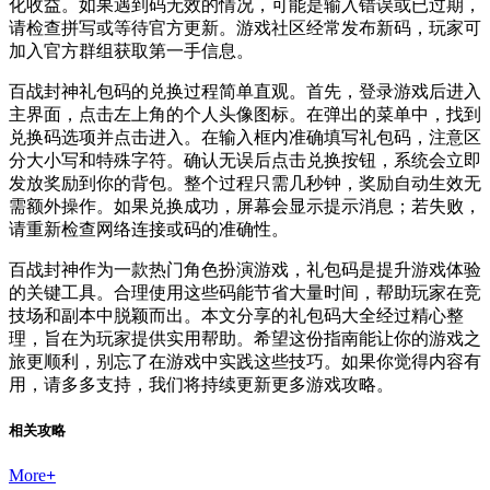
化收益。如果遇到码无效的情况，可能是输入错误或已过期，
请检查拼写或等待官方更新。游戏社区经常发布新码，玩家可
加入官方群组获取第一手信息。
百战封神礼包码的兑换过程简单直观。首先，登录游戏后进入
主界面，点击左上角的个人头像图标。在弹出的菜单中，找到
兑换码选项并点击进入。在输入框内准确填写礼包码，注意区
分大小写和特殊字符。确认无误后点击兑换按钮，系统会立即
发放奖励到你的背包。整个过程只需几秒钟，奖励自动生效无
需额外操作。如果兑换成功，屏幕会显示提示消息；若失败，
请重新检查网络连接或码的准确性。
百战封神作为一款热门角色扮演游戏，礼包码是提升游戏体验
的关键工具。合理使用这些码能节省大量时间，帮助玩家在竞
技场和副本中脱颖而出。本文分享的礼包码大全经过精心整
理，旨在为玩家提供实用帮助。希望这份指南能让你的游戏之
旅更顺利，别忘了在游戏中实践这些技巧。如果你觉得内容有
用，请多多支持，我们将持续更新更多游戏攻略。
相关攻略
More
+