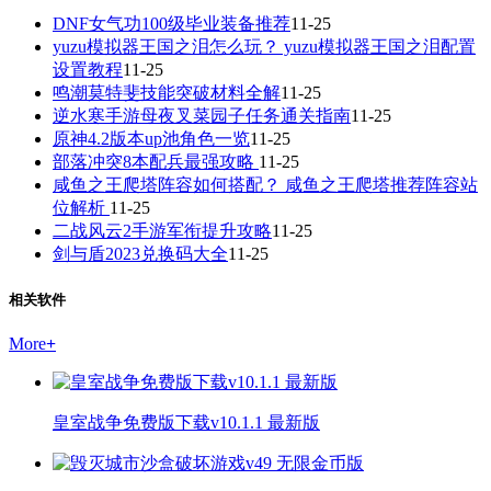
DNF女气功100级毕业装备推荐
11-25
yuzu模拟器王国之泪怎么玩？ yuzu模拟器王国之泪配置
设置教程
11-25
鸣潮莫特斐技能突破材料全解
11-25
逆水寒手游母夜叉菜园子任务通关指南
11-25
原神4.2版本up池角色一览
11-25
部落冲突8本配兵最强攻略
11-25
咸鱼之王爬塔阵容如何搭配？ 咸鱼之王爬塔推荐阵容站
位解析
11-25
二战风云2手游军衔提升攻略
11-25
剑与盾2023兑换码大全
11-25
相关软件
More
+
皇室战争免费版下载v10.1.1 最新版