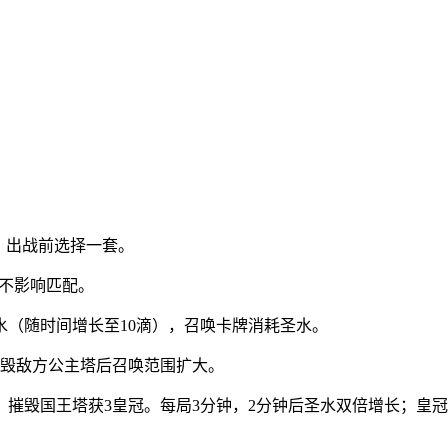
，出战前选择一套。
级不影响匹配。
水（随时间增长至10滴），召唤卡牌消耗圣水。
摧毁敌方公主塔后召唤范围扩大。
冠，摧毁国王塔获3皇冠。每局3分钟，2分钟后圣水双倍增长；皇