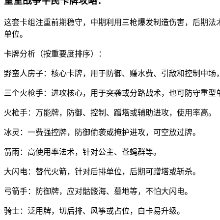
皇室战争平民卡牌攻略：
这套卡组注重前期稳守，中期利用三枪爆发制造伤害，后期法术
单位。
卡牌分析（按重要度排序）：
野蛮人房子：核心卡牌，用于防御、赚水费、引敌和控制中场
三个火枪手：进攻核心，用于突袭或分路战术，也可防守重型
火枪手：万能牌，防御、控制、蹭塔或辅助进攻，使用率高。
冰灵：一费强控牌，防御偷袭或掩护进攻，可空放过牌。
箭雨：高使用率法术，针对公主、苍蝇群等。
大闪电：替代火箭，针对后排单位，后期可蹭塔或斩杀。
弓箭手：防御牌，应对骷髅海、墓地等，不怕大闪电。
骑士：泛用牌，切后排、风筝或占位，白卡易升级。