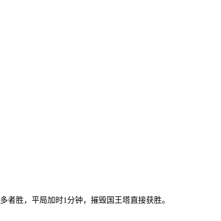
冠多者胜，平局加时1分钟，摧毁国王塔直接获胜。