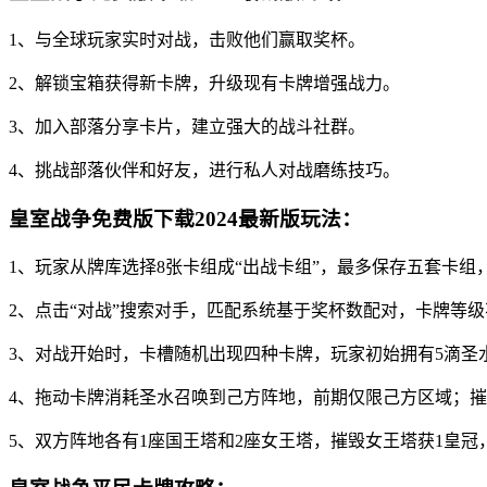
1、与全球玩家实时对战，击败他们赢取奖杯。
2、解锁宝箱获得新卡牌，升级现有卡牌增强战力。
3、加入部落分享卡片，建立强大的战斗社群。
4、挑战部落伙伴和好友，进行私人对战磨练技巧。
皇室战争免费版下载2024最新版玩法：
1、玩家从牌库选择8张卡组成“出战卡组”，最多保存五套卡组
2、点击“对战”搜索对手，匹配系统基于奖杯数配对，卡牌等
3、对战开始时，卡槽随机出现四种卡牌，玩家初始拥有5滴圣
4、拖动卡牌消耗圣水召唤到己方阵地，前期仅限己方区域；
5、双方阵地各有1座国王塔和2座女王塔，摧毁女王塔获1皇