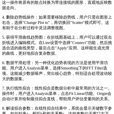
这一操作将原有的散点转换为带连接线的图形，直观地反映数
据走向。
4. 删除趋势线操作：如果需要移除趋势线，用户只需在图形上
右击，选择"Change Plot to"，再切换回"Scatter"模式即可。这
有助于在分析过程中灵活调整视图。
5. 获得平滑曲线趋势图：在折线图基础上，用户可以通过双击
折线进入编辑模式。在Line设置中选择"Connect"功能，然后挑
选合适的曲线类型，最后点击"Apply"应用。这样能生成光滑
的曲线，更好地拟合复杂数据。
6. 数据平滑处理：另一种优化趋势表现的方法是使用平滑功
能。用户进入Analysis菜单，选择Smoothing下的FFT Filter选
项。这能减少数据噪声，突出核心趋势，特别适合处理波动较
大的数据集。
7. 执行线性拟合：线性拟合是数据分析中最常用的方法之一。
操作时，用户进入Analysis菜单，点击Fit Linear功能。Origin会
自动计算并绘制最佳拟合直线，帮助用户评估变量间的关系。
8. 解读拟合参数：在线性拟合结果中，系统会显示关键数字参
量，包括斜率a、截距b和相关系数r。这些参数位于窗口右下