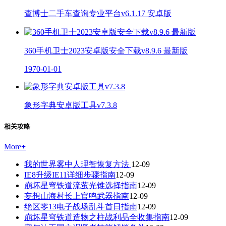
查博士二手车查询专业平台v6.1.17 安卓版
360手机卫士2023安卓版安全下载v8.9.6 最新版
1970-01-01
象形字典安卓版工具v7.3.8
相关攻略
More
+
我的世界雾中人理智恢复方法
12-09
IE8升级IE11详细步骤指南
12-09
崩坏星穹铁道流萤光锥选择指南
12-09
妄想山海村长上官鸣武器指南
12-09
绝区零13电子战场乱斗首日指南
12-09
崩坏星穹铁道造物之柱战利品全收集指南
12-09