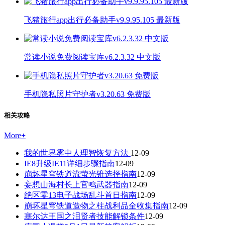
飞猪旅行app出行必备助手v9.9.95.105 最新版
常读小说免费阅读宝库v6.2.3.32 中文版
手机隐私照片守护者v3.20.63 免费版
相关攻略
More
+
我的世界雾中人理智恢复方法
12-09
IE8升级IE11详细步骤指南
12-09
崩坏星穹铁道流萤光锥选择指南
12-09
妄想山海村长上官鸣武器指南
12-09
绝区零13电子战场乱斗首日指南
12-09
崩坏星穹铁道造物之柱战利品全收集指南
12-09
塞尔达王国之泪贤者技能解锁条件
12-09