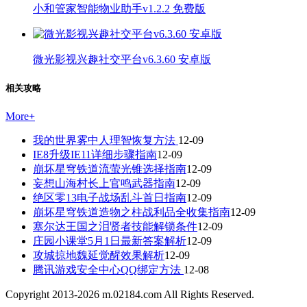
小和管家智能物业助手v1.2.2 免费版
微光影视兴趣社交平台v6.3.60 安卓版
相关攻略
More
+
我的世界雾中人理智恢复方法
12-09
IE8升级IE11详细步骤指南
12-09
崩坏星穹铁道流萤光锥选择指南
12-09
妄想山海村长上官鸣武器指南
12-09
绝区零13电子战场乱斗首日指南
12-09
崩坏星穹铁道造物之柱战利品全收集指南
12-09
塞尔达王国之泪贤者技能解锁条件
12-09
庄园小课堂5月1日最新答案解析
12-09
攻城掠地魏延觉醒效果解析
12-09
腾讯游戏安全中心QQ绑定方法
12-08
Copyright 2013-
2026
m.02184.com All Rights Reserved.