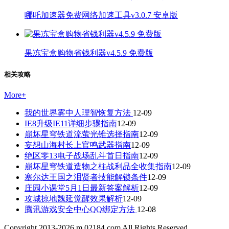
哪吒加速器免费网络加速工具v3.0.7 安卓版
果冻宝盒购物省钱利器v4.5.9 免费版
相关攻略
More
+
我的世界雾中人理智恢复方法
12-09
IE8升级IE11详细步骤指南
12-09
崩坏星穹铁道流萤光锥选择指南
12-09
妄想山海村长上官鸣武器指南
12-09
绝区零13电子战场乱斗首日指南
12-09
崩坏星穹铁道造物之柱战利品全收集指南
12-09
塞尔达王国之泪贤者技能解锁条件
12-09
庄园小课堂5月1日最新答案解析
12-09
攻城掠地魏延觉醒效果解析
12-09
腾讯游戏安全中心QQ绑定方法
12-08
Copyright 2013-
2026
m.02184.com All Rights Reserved.