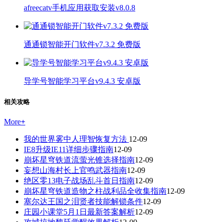
afreecatv手机应用获取安装v8.0.8
通通锁智能开门软件v7.3.2 免费版
导学号智能学习平台v9.4.3 安卓版
相关攻略
More
+
我的世界雾中人理智恢复方法
12-09
IE8升级IE11详细步骤指南
12-09
崩坏星穹铁道流萤光锥选择指南
12-09
妄想山海村长上官鸣武器指南
12-09
绝区零13电子战场乱斗首日指南
12-09
崩坏星穹铁道造物之柱战利品全收集指南
12-09
塞尔达王国之泪贤者技能解锁条件
12-09
庄园小课堂5月1日最新答案解析
12-09