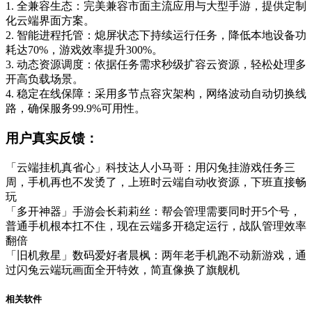
1. 全兼容生态：完美兼容市面主流应用与大型手游，提供定制
化云端界面方案。
2. 智能进程托管：熄屏状态下持续运行任务，降低本地设备功
耗达70%，游戏效率提升300%。
3. 动态资源调度：依据任务需求秒级扩容云资源，轻松处理多
开高负载场景。
4. 稳定在线保障：采用多节点容灾架构，网络波动自动切换线
路，确保服务99.9%可用性。
用户真实反馈：
「云端挂机真省心」科技达人小马哥：用闪兔挂游戏任务三
周，手机再也不发烫了，上班时云端自动收资源，下班直接畅
玩
「多开神器」手游会长莉莉丝：帮会管理需要同时开5个号，
普通手机根本扛不住，现在云端多开稳定运行，战队管理效率
翻倍
「旧机救星」数码爱好者晨枫：两年老手机跑不动新游戏，通
过闪兔云端玩画面全开特效，简直像换了旗舰机
相关软件