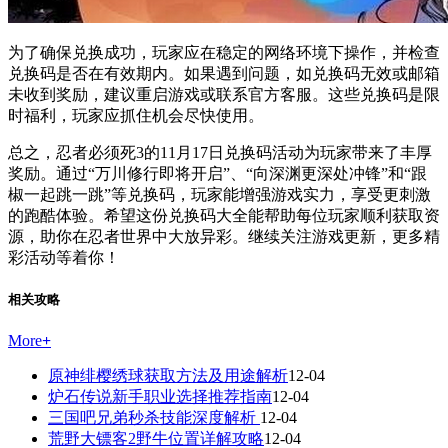
为了确保兑换成功，玩家应在稳定的网络环境下操作，并检查
兑换码是否在有效期内。如果遇到问题，如兑换码无效或邮箱
未收到奖励，建议重启游戏或联系官方客服。这些兑换码是限
时福利，玩家应抓住机会尽快使用。
总之，忍者必须死3的11月17日兑换码活动为玩家带来了丰厚
奖励。通过“万川修行即将开启”、“向深渊更深处冲锋”和“跟
椒一起跳一跳”等兑换码，玩家能增强游戏实力，享受更刺激
的跑酷体验。希望这份兑换码大全能帮助每位玩家顺利获取资
源，助你在忍者世界中大放异彩。继续关注游戏更新，更多精
彩活动等着你！
相关攻略
More
+
原神绯樱绣球获取方法及用途解析
12-04
炉石传说新手职业选择推荐指南
12-04
三国吧兄弟秒杀技能深度解析
12-04
荒野大镖客2野牛位置详解攻略
12-04