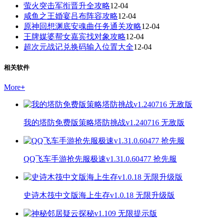
萤火突击军衔晋升全攻略
12-04
咸鱼之王婚宴吕布阵容攻略
12-04
原神回想渊底安魂曲任务通关攻略
12-04
王牌媒婆帮女嘉宾找对象攻略
12-04
超次元战记兑换码输入位置大全
12-04
相关软件
More
+
我的塔防免费版策略塔防挑战v1.240716 无敌版
QQ飞车手游抢先服极速v1.31.0.60477 抢先服
史诗木筏中文版海上生存v1.0.18 无限升级版