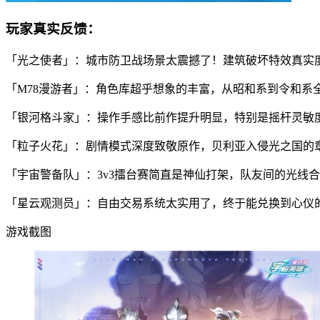
玩家真实反馈：
「光之使者」：城市防卫战场景太震撼了！建筑破坏特效真实
「M78漫游者」：角色库超乎想象的丰富，从昭和系到令和系
「银河格斗家」：操作手感比前作提升明显，特别是摇杆灵敏
「粒子火花」：剧情模式深度致敬原作，贝利亚入侵光之国的
「宇宙警备队」：3v3擂台赛简直是神仙打架，队友间的光线
「星云观测员」：自由交易系统太实用了，终于能兑换到心仪
游戏截图