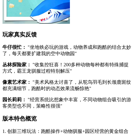
玩家真实反馈
牛仔很忙：
"坐地铁必玩的游戏，动物养成和跑酷的结合太妙
了，每天都要扩建我的空中动物园"
丛林探险家：
"收集控狂喜！200多种动物每种都有特殊捕捉
方式，霸王龙驯服过程特别解压"
像素艺术家：
"美术风格太讨喜了，从鸵鸟羽毛到长颈鹿斑纹
都充满细节，跑酷时的动态效果流畅惊艳"
园长莉莉：
"经营系统比想象中丰富，不同动物组合吸引的游
客类型也不同，策略性很强"
版本特色概览
1. 创新三维玩法：跑酷操作+动物驯服+园区经营的黄金组合