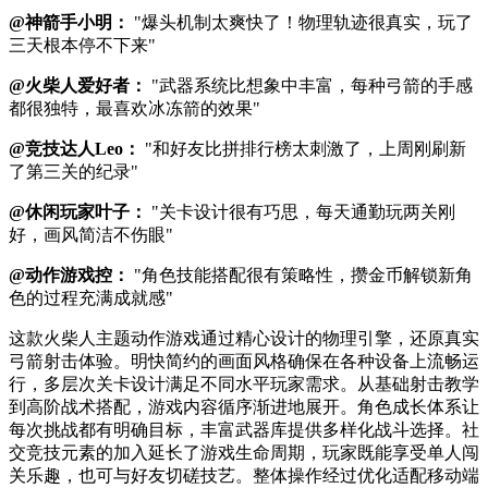
@神箭手小明：
"爆头机制太爽快了！物理轨迹很真实，玩了
三天根本停不下来"
@火柴人爱好者：
"武器系统比想象中丰富，每种弓箭的手感
都很独特，最喜欢冰冻箭的效果"
@竞技达人Leo：
"和好友比拼排行榜太刺激了，上周刚刷新
了第三关的纪录"
@休闲玩家叶子：
"关卡设计很有巧思，每天通勤玩两关刚
好，画风简洁不伤眼"
@动作游戏控：
"角色技能搭配很有策略性，攒金币解锁新角
色的过程充满成就感"
这款火柴人主题动作游戏通过精心设计的物理引擎，还原真实
弓箭射击体验。明快简约的画面风格确保在各种设备上流畅运
行，多层次关卡设计满足不同水平玩家需求。从基础射击教学
到高阶战术搭配，游戏内容循序渐进地展开。角色成长体系让
每次挑战都有明确目标，丰富武器库提供多样化战斗选择。社
交竞技元素的加入延长了游戏生命周期，玩家既能享受单人闯
关乐趣，也可与好友切磋技艺。整体操作经过优化适配移动端