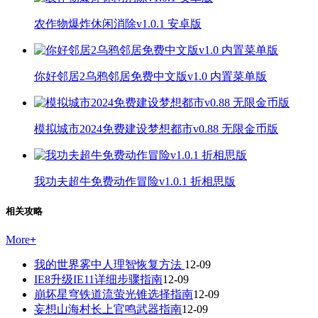
农作物爆炸休闲消除v1.0.1 安卓版
你好邻居2乌鸦邻居免费中文版v1.0 内置菜单版
模拟城市2024免费建设梦想都市v0.88 无限金币版
我功夫超牛免费动作冒险v1.0.1 折相思版
相关攻略
More
+
我的世界雾中人理智恢复方法
12-09
IE8升级IE11详细步骤指南
12-09
崩坏星穹铁道流萤光锥选择指南
12-09
妄想山海村长上官鸣武器指南
12-09