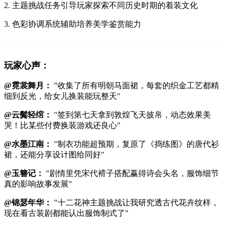
2. 主题挑战任务引导玩家探索不同历史时期的着装文化
3. 色彩协调系统辅助培养美学鉴赏能力
玩家心声：
@霓裳舞月：
"收集了所有明朝马面裙，每套的织金工艺都精
细到反光，给女儿换装能玩整天"
@云鬓轻绾：
"签到第七天拿到敦煌飞天披帛，动态效果美
哭！比某些付费换装游戏还良心"
@水墨江南：
"制衣功能超预期，复原了《捣练图》的唐代衫
裙，还能分享设计图给同好"
@玉簪记：
"剧情里凭宋代褙子搭配赢得诗会头名，服饰细节
真的影响故事发展"
@锦瑟年华：
"十二花神主题挑战让我研究透古代花卉纹样，
现在看古装剧都能认出服饰制式了"