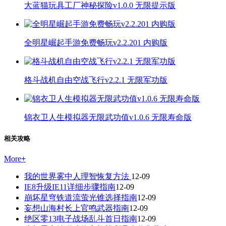
大蓝猫玩具工厂神秘探险v1.0.0 无限提示版
全明星崛起手游免费畅玩v2.2.201 内购版
格斗战机自由空战飞行v2.2.1 无限军功版
锦衣卫人生模拟器无限武功值v1.0.6 无限寿命版
相关攻略
More
+
我的世界雾中人理智恢复方法
12-09
IE8升级IE11详细步骤指南
12-09
崩坏星穹铁道流萤光锥选择指南
12-09
妄想山海村长上官鸣武器指南
12-09
绝区零13电子战场乱斗首日指南
12-09