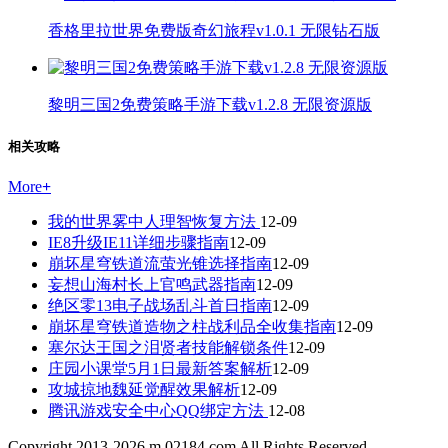
香格里拉世界免费版奇幻旅程v1.0.1 无限钻石版
黎明三国2免费策略手游下载v1.2.8 无限资源版
相关攻略
More
+
我的世界雾中人理智恢复方法
12-09
IE8升级IE11详细步骤指南
12-09
崩坏星穹铁道流萤光锥选择指南
12-09
妄想山海村长上官鸣武器指南
12-09
绝区零13电子战场乱斗首日指南
12-09
崩坏星穹铁道造物之柱战利品全收集指南
12-09
塞尔达王国之泪贤者技能解锁条件
12-09
庄园小课堂5月1日最新答案解析
12-09
攻城掠地魏延觉醒效果解析
12-09
腾讯游戏安全中心QQ绑定方法
12-08
Copyright 2013-
2026
m.02184.com All Rights Reserved.