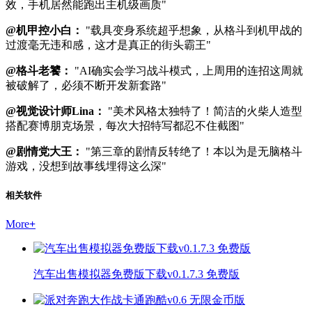
效，手机居然能跑出主机级画质"
@机甲控小白：
"载具变身系统超乎想象，从格斗到机甲战的
过渡毫无违和感，这才是真正的街头霸王"
@格斗老饕：
"AI确实会学习战斗模式，上周用的连招这周就
被破解了，必须不断开发新套路"
@视觉设计师Lina：
"美术风格太独特了！简洁的火柴人造型
搭配赛博朋克场景，每次大招特写都忍不住截图"
@剧情党大王：
"第三章的剧情反转绝了！本以为是无脑格斗
游戏，没想到故事线埋得这么深"
相关软件
More
+
汽车出售模拟器免费版下载v0.1.7.3 免费版