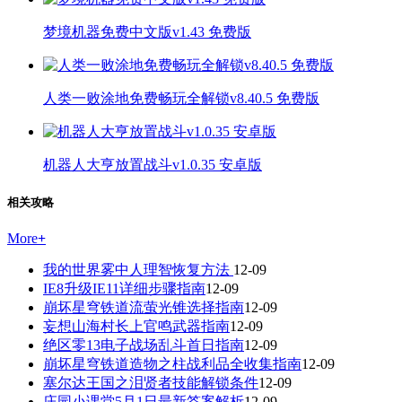
梦境机器免费中文版v1.43 免费版
人类一败涂地免费畅玩全解锁v8.40.5 免费版
机器人大亨放置战斗v1.0.35 安卓版
相关攻略
More
+
我的世界雾中人理智恢复方法
12-09
IE8升级IE11详细步骤指南
12-09
崩坏星穹铁道流萤光锥选择指南
12-09
妄想山海村长上官鸣武器指南
12-09
绝区零13电子战场乱斗首日指南
12-09
崩坏星穹铁道造物之柱战利品全收集指南
12-09
塞尔达王国之泪贤者技能解锁条件
12-09
庄园小课堂5月1日最新答案解析
12-09