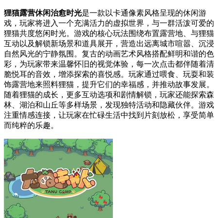
狸猫露营休闲治愈时光
是一款以卡通像素风格呈现的休闲游
戏，玩家将进入一个充满活力的虚拟世界，与一群活泼可爱的
狸猫共度悠闲时光。游戏的核心玩法围绕布置露营地、与狸猫
互动以及解锁新场景和道具展开，营造出远离城市喧嚣、沉浸
自然风光的宁静氛围。复古的动画艺术风格搭配鲜明和谐的色
彩，为玩家带来温馨怀旧的视觉体验，每一次点击都伴随着清
脆悦耳的音效，增添探索的喜悦感。玩家通过喂食、玩耍和装
饰露营地来照料狸猫，提升它们的幸福感，并推动故事发展。
随着狸猫的成长，更多互动选项和剧情解锁，玩家还能探索森
林、湖泊和山丘等多样场景，发现独特活动和隐藏伙伴。游戏
注重情感连接，让玩家在忙碌生活中找到片刻放松，享受简单
而纯粹的乐趣。