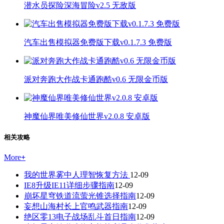
潜水员探险深海冒险v2.5 无敌版
汽车出售模拟器免费版下载v0.1.7.3 免费版
派对奔跑大作战卡通跑酷v0.6 无限金币版
神魔仙界唯美修仙世界v2.0.8 安卓版
相关攻略
More
+
我的世界雾中人理智恢复方法
12-09
IE8升级IE11详细步骤指南
12-09
崩坏星穹铁道流萤光锥选择指南
12-09
妄想山海村长上官鸣武器指南
12-09
绝区零13电子战场乱斗首日指南
12-09