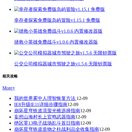
幸存者探索免费版岛屿冒险v1.15.1 免费版
拯救小英雄免费战斗v1.0.6 内置修改器版
公交公司模拟器城市驾驶之旅v1.5.6 无限钞票版
相关攻略
More
+
我的世界雾中人理智恢复方法
12-09
IE8升级IE11详细步骤指南
12-09
崩坏星穹铁道流萤光锥选择指南
12-09
妄想山海村长上官鸣武器指南
12-09
绝区零13电子战场乱斗首日指南
12-09
崩坏星穹铁道造物之柱战利品全收集指南
12-09