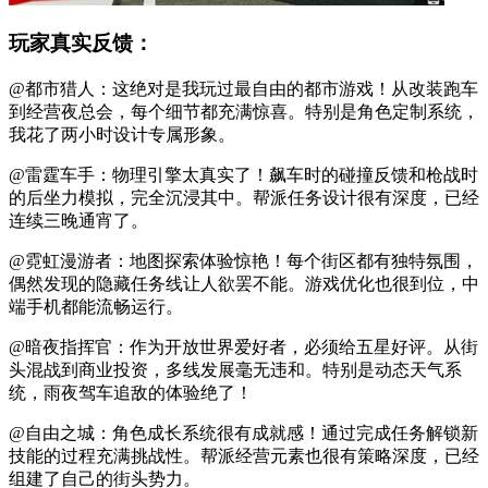
玩家真实反馈：
@都市猎人：这绝对是我玩过最自由的都市游戏！从改装跑车
到经营夜总会，每个细节都充满惊喜。特别是角色定制系统，
我花了两小时设计专属形象。
@雷霆车手：物理引擎太真实了！飙车时的碰撞反馈和枪战时
的后坐力模拟，完全沉浸其中。帮派任务设计很有深度，已经
连续三晚通宵了。
@霓虹漫游者：地图探索体验惊艳！每个街区都有独特氛围，
偶然发现的隐藏任务线让人欲罢不能。游戏优化也很到位，中
端手机都能流畅运行。
@暗夜指挥官：作为开放世界爱好者，必须给五星好评。从街
头混战到商业投资，多线发展毫无违和。特别是动态天气系
统，雨夜驾车追敌的体验绝了！
@自由之城：角色成长系统很有成就感！通过完成任务解锁新
技能的过程充满挑战性。帮派经营元素也很有策略深度，已经
组建了自己的街头势力。