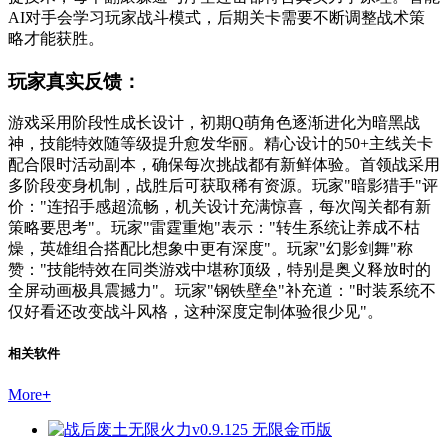
AI对手会学习玩家战斗模式，后期关卡需要不断调整战术策
略才能获胜。
玩家真实反馈：
游戏采用阶段性成长设计，初期Q萌角色逐渐进化为暗黑战
神，技能特效随等级提升愈发华丽。精心设计的50+主线关卡
配合限时活动副本，确保每次挑战都有新鲜体验。首领战采用
多阶段变身机制，战胜后可获取稀有资源。玩家"暗影猎手"评
价："连招手感超流畅，机关设计充满惊喜，每次闯关都有新
策略要思考"。玩家"雷霆重炮"表示："转生系统让养成不枯
燥，英雄组合搭配比想象中更有深度"。玩家"幻影剑舞"称
赞："技能特效在同类游戏中堪称顶级，特别是奥义释放时的
全屏动画极具震撼力"。玩家"钢铁壁垒"补充道："时装系统不
仅好看还改变战斗风格，这种深度定制体验很少见"。
相关软件
More
+