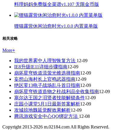
料理妈妈免费版全菜谱v1.107 无限金币版
狸猫露营休闲治愈时光v1.0.0 内置菜单版
相关攻略
More
+
我的世界雾中人理智恢复方法
12-09
IE8升级IE11详细步骤指南
12-09
崩坏星穹铁道流萤光锥选择指南
12-09
妄想山海村长上官鸣武器指南
12-09
绝区零13电子战场乱斗首日指南
12-09
崩坏星穹铁道造物之柱战利品全收集指南
12-09
塞尔达王国之泪贤者技能解锁条件
12-09
庄园小课堂5月1日最新答案解析
12-09
攻城掠地魏延觉醒效果解析
12-09
腾讯游戏安全中心QQ绑定方法
12-08
Copyright 2013-
2026
m.02184.com All Rights Reserved.